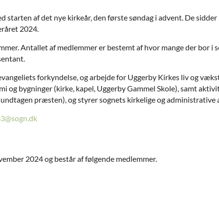
 starten af det nye kirkeår, den første søndag i advent. De sidder i
eråret 2024.
emmer. Antallet af medlemmer er bestemt af hvor mange der bor i
entant.
 evangeliets forkyndelse, og arbejde for Uggerby Kirkes liv og væ
 og bygninger (kirke, kapel, Uggerby Gammel Skole), samt aktivi
undtagen præsten), og styrer sognets kirkelige og administrative 
3@sogn.dk
ovember 2024 og består af følgende medlemmer.