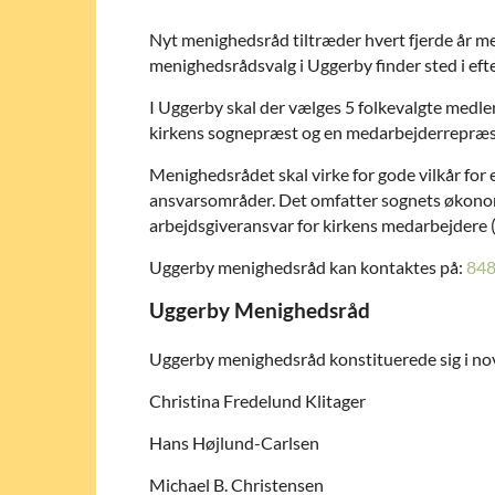
Nyt menighedsråd tiltræder hvert fjerde år med
menighedsrådsvalg i Uggerby finder sted i eft
I Uggerby skal der vælges 5 folkevalgte medl
kirkens sognepræst og en medarbejderrepræs
Menighedsrådet skal virke for gode vilkår for
ansvarsområder. Det omfatter sognets økonomi
arbejdsgiveransvar for kirkens medarbejdere (
Uggerby menighedsråd kan kontaktes på:
848
Uggerby Menighedsråd
Uggerby menighedsråd konstituerede sig i n
Christina Fredelund Klitager
Hans Højlund-Carlsen
Michael B. Christensen