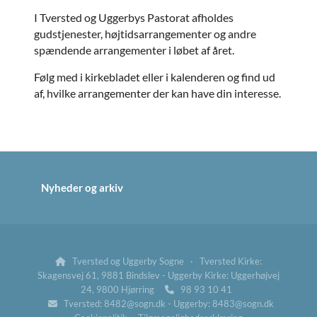
I Tversted og Uggerbys Pastorat afholdes
gudstjenester, højtidsarrangementer og andre
spændende arrangementer i løbet af året.
Følg med i kirkebladet eller i kalenderen og find ud
af, hvilke arrangementer der kan have din interesse.
Nyheder og arkiv
Tversted og Uggerby Sogne · Tversted Kirke:

Skagensvej 61, 9881 Bindslev - Uggerby Kirke: Uggerhøjvej
24, 9800 Hjørring
98 93 10 41

Tversted: 8482@sogn.dk - Uggerby: 8483@sogn.dk
