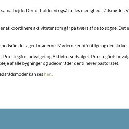
 samarbejde. Derfor holder vi også fælles menighedsrådsmøder. 
at koordinere aktiviteter som går på tværs af de to sogne. Det e
edsråd deltager i møderne. Møderne er offentlige og der skrives 
s. Præstegårdsudvalget og Aktivitetsudvalget. Præstegårdsudvalg
leje af alle bygninger og udeområder der tilhører pastoratet.
ghedsrådsmøder kan ses
her...