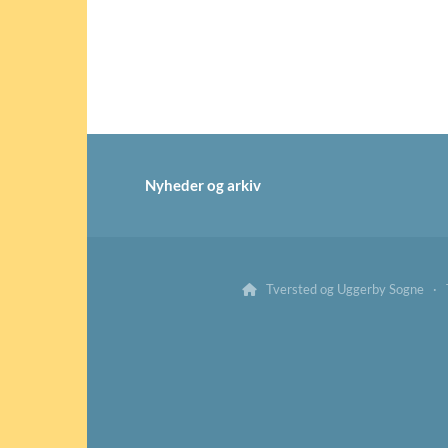
Nyheder og arkiv
Tversted og Uggerby Sogne · Tv
