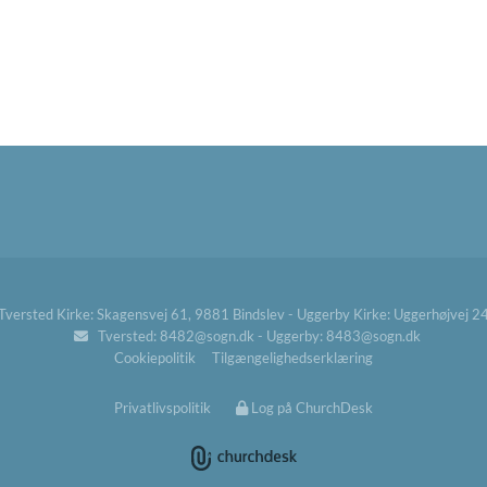
ersted Kirke: Skagensvej 61, 9881 Bindslev - Uggerby Kirke: Uggerhøjvej 
Tversted: 8482@sogn.dk - Uggerby: 8483@sogn.dk

Cookiepolitik
Tilgængelighedserklæring
Privatlivspolitik
Log på ChurchDesk