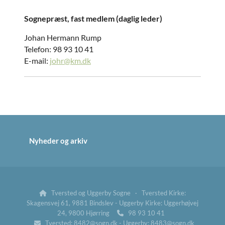
Sognepræst, fast medlem (daglig leder)
Johan Hermann Rump
Telefon: 98 93 10 41
E-mail:
johr@km.dk
Nyheder og arkiv
Tversted og Uggerby Sogne · Tversted Kirke:

Skagensvej 61, 9881 Bindslev - Uggerby Kirke: Uggerhøjvej
24, 9800 Hjørring
98 93 10 41

Tversted: 8482@sogn.dk - Uggerby: 8483@sogn.dk
