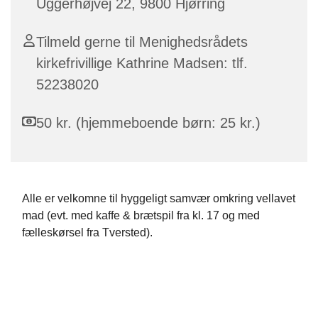
Uggerhøjvej 22, 9800 Hjørring
Tilmeld gerne til Menighedsrådets
kirkefrivillige Kathrine Madsen: tlf.
52238020
50 kr. (hjemmeboende børn: 25 kr.)
Alle er velkomne til hyggeligt samvær omkring vellavet
mad (evt. med kaffe & brætspil fra kl. 17 og med
fælleskørsel fra Tversted).