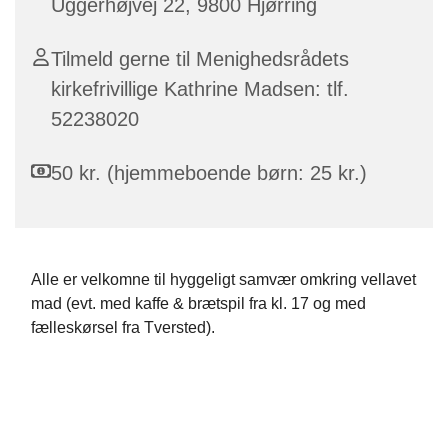
Uggerhøjvej 22, 9800 Hjørring
Tilmeld gerne til Menighedsrådets
kirkefrivillige Kathrine Madsen: tlf.
52238020
50 kr. (hjemmeboende børn: 25 kr.)
Alle er velkomne til hyggeligt samvær omkring vellavet
mad (evt. med kaffe & brætspil fra kl. 17 og med
fælleskørsel fra Tversted).