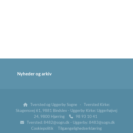
Nyheder og arkiv
Tversted og Uggerby Sogne · Tversted Kirke:

Skagensvej 61, 9881 Bindslev - Uggerby Kirke: Uggerhøjvej
24, 9800 Hjørring
98 93 10 41

Tversted: 8482@sogn.dk - Uggerby: 8483@sogn.dk

Cookiepolitik
Tilgængelighedserklæring