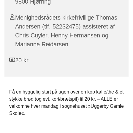
9800 Hjørring
Menighedsrådets kirkefrivillige Thomas
Andersen (tlf. 52232475) assisteret af
Chris Cuyler, Henny Hermansen og
Marianne Reidarsen
20 kr.
Få en hyggelig start på ugen over en kop kaffe/the & et
stykke brød (og evt. kort/brætspil) til 20 kr. – ALLE er
velkomne hver mandag i sognehuset »Uggerby Gamle
Skole«.