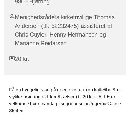
9800 Hjørring
Menighedsrådets kirkefrivillige Thomas
Andersen (tlf. 52232475) assisteret af
Chris Cuyler, Henny Hermansen og
Marianne Reidarsen
20 kr.
Få en hyggelig start på ugen over en kop kaffe/the & et
stykke brød (og evt. kort/brætspil) til 20 kr. – ALLE er
velkomne hver mandag i sognehuset »Uggerby Gamle
Skole«.