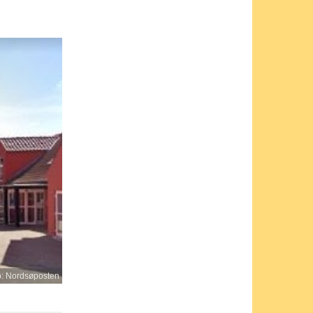
o: Nordsøposten