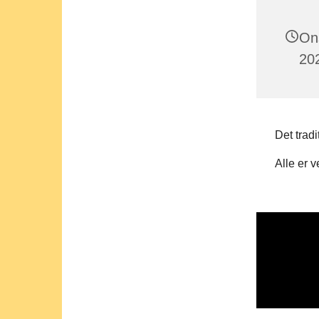
On
202
Det tradi
Alle er 