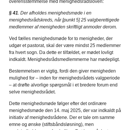
overensstemmelse med menighedsrådsloven:
§ 41
. Der afholdes menighedsmøde i en
menighedsrådskreds, når [punkt 5] 25 valgberettigede
medlemmer af menigheden skriftligt anmoder derom.
Ved fælles menighedsmøde for to menigheder, der
udgør et pastorat, skal der være mindst 25 medlemmer
fra hvert sogn. Da dette er tilfældet, er mødet lovligt
indkaldt. Menighedsrådsmedlemmerne har mødepligt.
Bestemmelsen er vigtig, fordi den giver menigheden
mulighed for – inden for menighedsrådets valgperiode
– at drøfte alvorlige spørgsmål i et bredere forum end
selve menighedsrådet.
Dette menighedsmøde følger efter det ordinære
menighedsmøde den 14. maj 2025, der var indkaldt på
initiativ af menighedsrådene. Der er tale om samme
emne og ønske (stiftsbåndsløsning), men