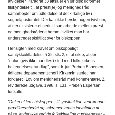
afvigelser. Paragraf 38 altså er en juridisk udformet
tilskyndelse til, at præst(er) og menighedsråd
samarbejder om udfoldelse af det kirkelige liv i
sognet/pastoratet. Der kan ikke herske nogen tvivl om,
at der eksisterer et perfekt samarbejde mellem præst
og menighedsrådene herom, hvilket man har
understreget skriftligt over for biskoppen.
Hensigten med kravet om biskoppeligt
samtykke/tilladelse, § 38, stk. 2, er at sikre, at der
”naturligvis ikke handles i strid med folkekirkens
bekendelsesgrundlag”, som dr. jur. Preben Espersen,
tidligere departementschef i Kirkeministeriet, har
forklaret i Lov om menighedsråd med kommentarer, 2.
reviderede udgave, 1998. s. 131. Preben Espersen
fortsatte:
”Det er et led i biskoppens tilsynsfunktion vedrørende
prædikeembedet og sakramenternes forvaltning at
påse, at der ikke ved de folkekirkelige gudstjenester –