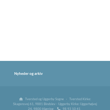
Nyheder og arkiv
Tversted og Uggerby Sogne · Tversted Kirke:

Skagensvej 61, 9881 Bindslev - Uggerby Kirke: Uggerhøjvej
24, 9800 Hjørring
98 93 10 41
