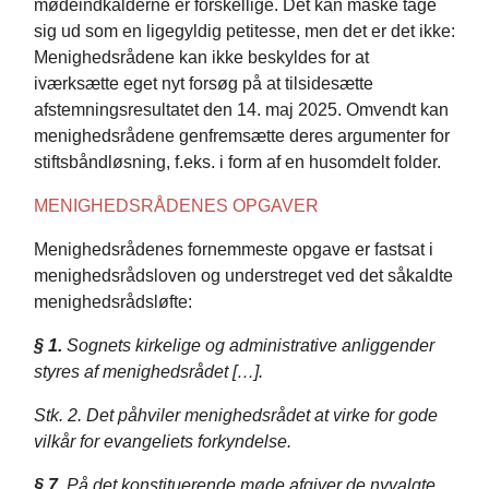
mødeindkalderne er forskellige. Det kan måske tage
sig ud som en ligegyldig petitesse, men det er det ikke:
Menighedsrådene kan ikke beskyldes for at
iværksætte eget nyt forsøg på at tilsidesætte
afstemningsresultatet den 14. maj 2025. Omvendt kan
menighedsrådene genfremsætte deres argumenter for
stiftsbåndløsning, f.eks. i form af en husomdelt folder.
MENIGHEDSRÅDENES OPGAVER
Menighedsrådenes fornemmeste opgave er fastsat i
menighedsrådsloven og understreget ved det såkaldte
menighedsrådsløfte:
§ 1.
Sognets kirkelige og administrative anliggender
styres af menighedsrådet […].
Stk. 2. Det påhviler menighedsrådet at virke for gode
vilkår for evangeliets forkyndelse.
§ 7.
På det konstituerende møde afgiver de nyvalgte