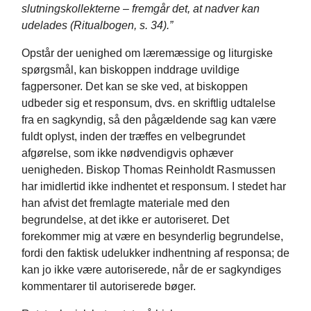
slutningskollekterne – fremgår det, at nadver kan
udelades (Ritualbogen, s. 34).”
Opstår der uenighed om læremæssige og liturgiske
spørgsmål, kan biskoppen inddrage uvildige
fagpersoner. Det kan se ske ved, at biskoppen
udbeder sig et responsum, dvs. en skriftlig udtalelse
fra en sagkyndig, så den pågældende sag kan være
fuldt oplyst, inden der træffes en velbegrundet
afgørelse, som ikke nødvendigvis ophæver
uenigheden. Biskop Thomas Reinholdt Rasmussen
har imidlertid ikke indhentet et responsum. I stedet har
han afvist det fremlagte materiale med den
begrundelse, at det ikke er autoriseret. Det
forekommer mig at være en besynderlig begrundelse,
fordi den faktisk udelukker indhentning af responsa; de
kan jo ikke være autoriserede, når de er sagkyndiges
kommentarer til autoriserede bøger.