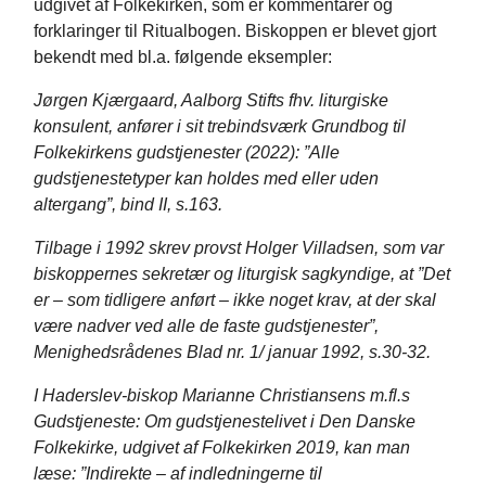
udgivet af Folkekirken, som er kommentarer og
forklaringer til Ritualbogen. Biskoppen er blevet gjort
bekendt med bl.a. følgende eksempler:
Jørgen Kjærgaard, Aalborg Stifts fhv. liturgiske
konsulent, anfører i sit trebindsværk Grundbog til
Folkekirkens gudstjenester (2022): ”Alle
gudstjenestetyper kan holdes med eller uden
altergang”, bind II, s.163.
Tilbage i 1992 skrev provst Holger Villadsen, som var
biskoppernes sekretær og liturgisk sagkyndige, at ”Det
er – som tidligere anført – ikke noget krav, at der skal
være nadver ved alle de faste gudstjenester”,
Menighedsrådenes Blad nr. 1/ januar 1992, s.30-32.
I Haderslev-biskop Marianne Christiansens m.fl.s
Gudstjeneste: Om gudstjenestelivet i Den Danske
Folkekirke, udgivet af Folkekirken 2019, kan man
læse: ”Indirekte – af indledningerne til