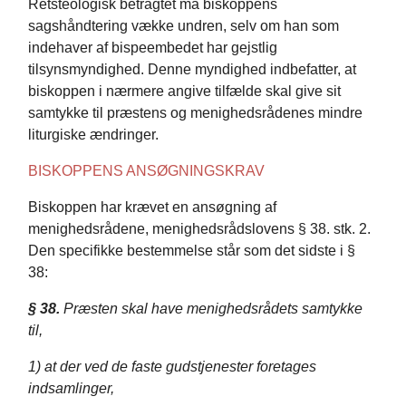
Retsteologisk betragtet må biskoppens
sagshåndtering vække undren, selv om han som
indehaver af bispeembedet har gejstlig
tilsynsmyndighed. Denne myndighed indbefatter, at
biskoppen i nærmere angive tilfælde skal give sit
samtykke til præstens og menighedsrådenes mindre
liturgiske ændringer.
BISKOPPENS ANSØGNINGSKRAV
Biskoppen har krævet en ansøgning af
menighedsrådene, menighedsrådslovens § 38. stk. 2.
Den specifikke bestemmelse står som det sidste i §
38:
§ 38.
Præsten skal have menighedsrådets samtykke
til,
1)
at der ved de faste gudstjenester foretages
indsamlinger,