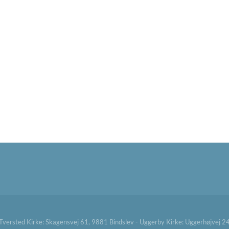
ersted Kirke: Skagensvej 61, 9881 Bindslev - Uggerby Kirke: Uggerhøjvej 