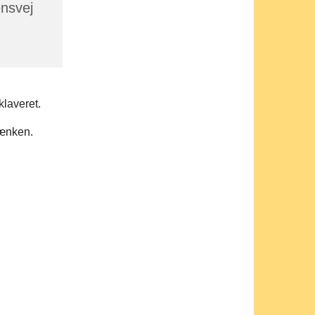
ensvej
klaveret.
 bænken.