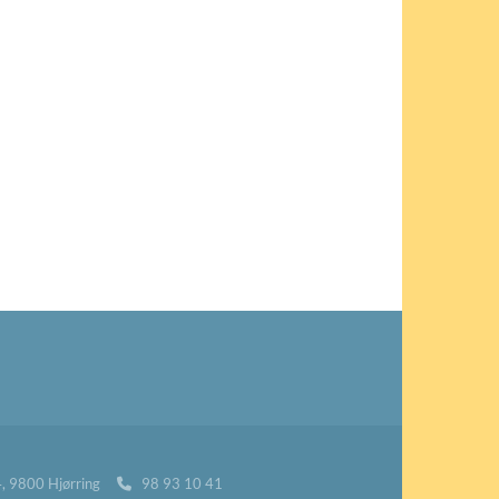
24, 9800 Hjørring
98 93 10 41
