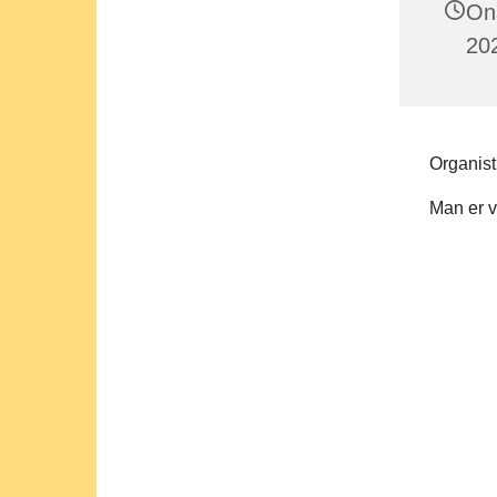
On
202
Organist
Man er ve