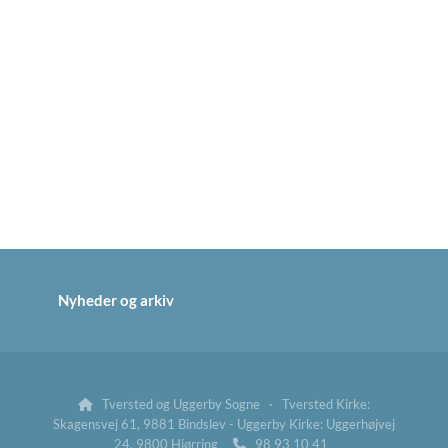
Nyheder og arkiv
Tversted og Uggerby Sogne · Tversted Kirke:

Skagensvej 61, 9881 Bindslev - Uggerby Kirke: Uggerhøjvej
24, 9800 Hjørring
98 93 10 41
