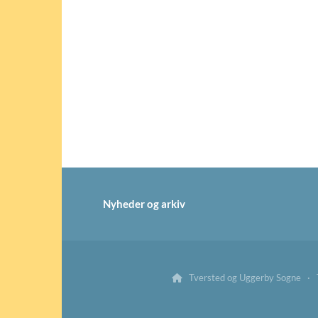
Nyheder og arkiv
Tversted og Uggerby Sogne · Tv
