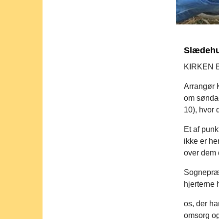
Slædeh
KIRKEN 
Arrangør 
om søndag
10), hvor
Et af punk
ikke er he
over dem 
Sognepræs
hjerterne 
os, der h
omsorg og