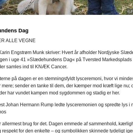
© F
undens Dag
ER ALLE VEGNE
Karin Engstrøm Munk skriver: Hvert år afholder Nordjyske Slæ
en i uge 41 »Slædehundens Dag« på Tversted Markedsplads 
 der samles ind til KNÆK Cancer.
terne på dagen er en stemningsfyldt lysceremoni, hvor vi minde
r mere; sender en tanke til dem, der kæmper mod kræft lige nu;
der har vundet kampen mod sygdommen og stadig er her.
t Johan Hermann Rump ledte lysceremonien og spredte lys i m
hos
ar allermest brug for det. Dagen emmede af sammenhold, kærlig
 respekt for den enkelte – og symbolikken skinnede tydeligt ig