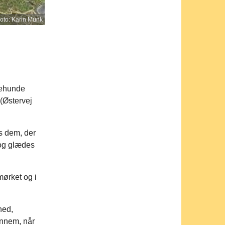
oto: Karin Munk
dehunde
(Østervej
s dem, der
 og glædes
ørket og i
hed,
ennem, når