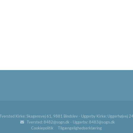
ersted Kirke: Skagensvej 61, 9881 Bindslev - Uggerby Kirke: Uggerhøjvej 
Tversted: 8482@sogn.dk - Uggerby: 8483@sogn.dk

Cookiepolitik
Tilgængelighedserklæring